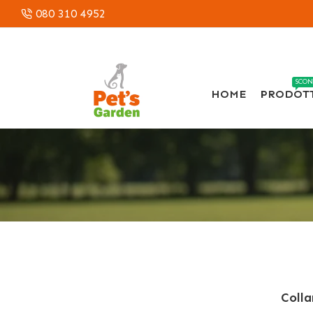
080 310 4952
SCON
HOME
PRODOT
Colla