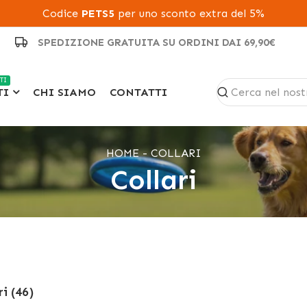
Codice
PETS5
per uno sconto extra del 5%
SPEDIZIONE GRATUITA SU ORDINI DAI 69,90€
TI
TI
CHI SIAMO
CONTATTI
HOME
COLLARI
Collari
ri (46)