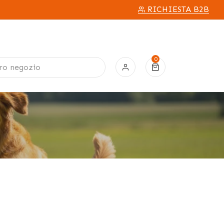
RICHIESTA B2B
0
0 elementi