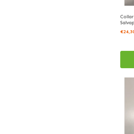
Colla
Salva
€24,3