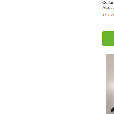
Colla
Attac
€12,7