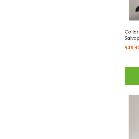
Colla
Salva
€18,4