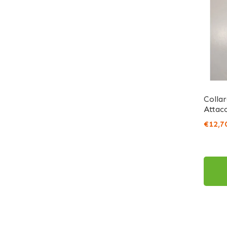
Colla
Attac
€12,7