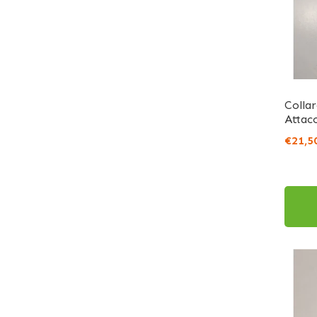
Colla
Attac
€21,5