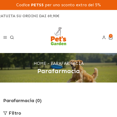
Codice
PETS5
per uno sconto extra del 5%
TUITA SU ORDINI DAI 69,90€
0
0 ele
HOME
PARAFARMACIA
Parafarmacia
Parafarmacia (0)
Filtro