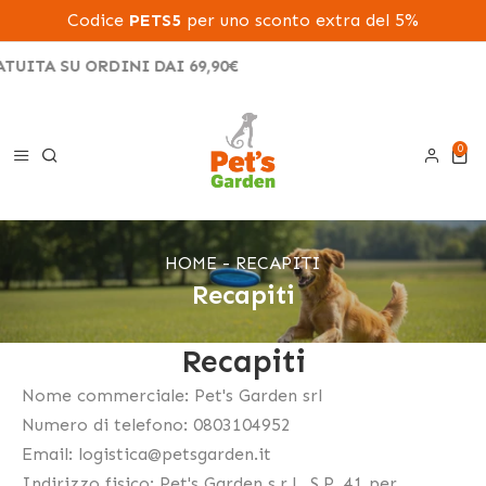
Codice
PETS5
per uno sconto extra del 5%
TUITA SU ORDINI DAI 69,90€
0
0 ele
HOME
RECAPITI
Recapiti
Recapiti
Nome commerciale: Pet's Garden srl
Numero di telefono: 0803104952
Email: logistica@petsgarden.it
Indirizzo fisico: Pet's Garden s.r.l., S.P. 41 per